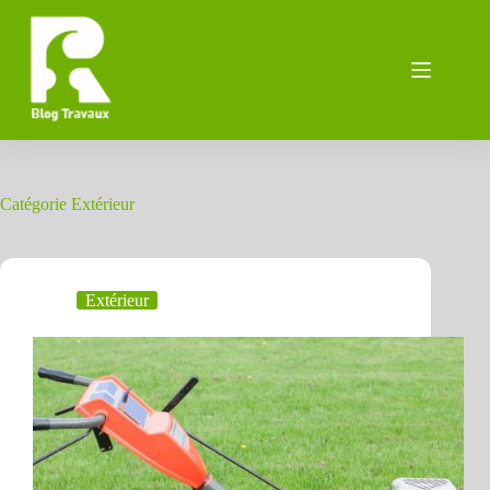
Passer
au
contenu
Catégorie
Extérieur
Extérieur